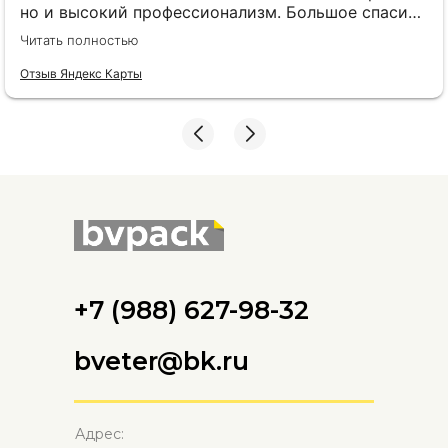
но и высокий профессионализм. Большое спасибо
сотруднику Анне Буяновой и всей вашей команде.
Читать полностью
Желаю процветания, обязательно буду
рекомендовать.
Отзыв Яндекс Карты
+7 (988) 627-98-32
bveter@bk.ru
Адрес: