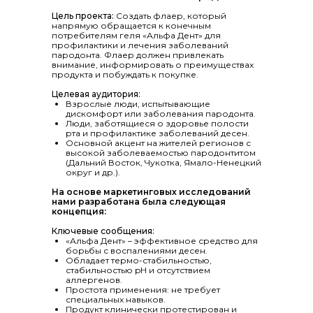
Цель проекта:
Создать флаер, который
напрямую обращается к конечным
потребителям геля «Альфа Дент» для
профилактики и лечения заболеваний
пародонта. Флаер должен привлекать
внимание, информировать о преимуществах
продукта и побуждать к покупке.
Целевая аудитория:
Взрослые люди, испытывающие
дискомфорт или заболевания пародонта.
Люди, заботящиеся о здоровье полости
рта и профилактике заболеваний десен.
Основной акцент на жителей регионов с
высокой заболеваемостью пародонтитом
(Дальний Восток, Чукотка, Ямало-Ненецкий
округ и др.).
На основе маркетинговых исследований
нами разработана была следующая
концепция:
Ключевые сообщения:
«Альфа Дент» – эффективное средство для
борьбы с воспалениями десен.
Обладает термо-стабильностью,
стабильностью pH и отсутствием
аллергенов.
Простота применения: не требует
специальных навыков.
Продукт клинически протестирован и