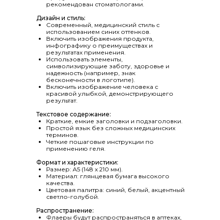
рекомендован стоматологами.
Дизайн и стиль:
Современный, медицинский стиль с
использованием синих оттенков.
Включить изображения продукта,
инфографику о преимуществах и
результатах применения.
Использовать элементы,
символизирующие заботу, здоровье и
надежность (например, знак
бесконечности в логотипе).
Включить изображение человека с
красивой улыбкой, демонстрирующего
результат.
Текстовое содержание:
Краткие, емкие заголовки и подзаголовки.
Простой язык без сложных медицинских
терминов.
Четкие пошаговые инструкции по
применению геля.
Формат и характеристики:
Размер: A5 (148 x 210 мм).
Материал: глянцевая бумага высокого
качества.
Цветовая палитра: синий, белый, акцентный
светло-голубой.
Распространение:
Флаеры будут распространяться в аптеках,